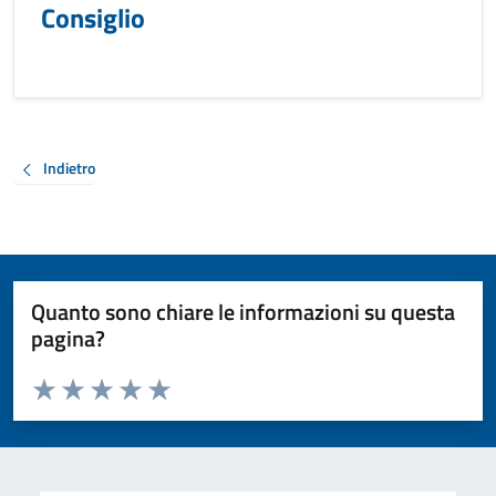
Consiglio
Indietro
Quanto sono chiare le informazioni su questa
pagina?
Valuta da 1 a 5 stelle la pagina
Valuta 1 stelle su 5
Valuta 2 stelle su 5
Valuta 3 stelle su 5
Valuta 4 stelle su 5
Valuta 5 stelle su 5