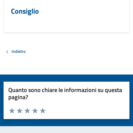
Consiglio
Indietro
Quanto sono chiare le informazioni su questa
pagina?
Valuta da 1 a 5 stelle la pagina
Valuta 1 stelle su 5
Valuta 2 stelle su 5
Valuta 3 stelle su 5
Valuta 4 stelle su 5
Valuta 5 stelle su 5