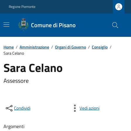
Regione Piemonte
Comune di Pisano
Home
/
Amministrazione
/
Organi di Governo
/
Consiglio
/
Sara Celano
Sara Celano
Assessore
Condividi
Vedi azioni
Argomenti