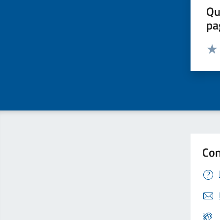
Qu
pa
Valut
Valu
Con