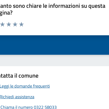
anto sono chiare le informazioni su questa
gina?
a da 1 a 5 stelle la pagina
ta 1 stelle su 5
Valuta 2 stelle su 5
Valuta 3 stelle su 5
Valuta 4 stelle su 5
Valuta 5 stelle su 5
tatta il comune
Leggi le domande frequenti
Richiedi assistenza
Chiama il numero 0322 58033