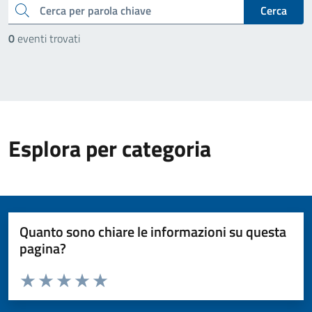
cerca
Cerca
0
eventi trovati
Esplora per categoria
Quanto sono chiare le informazioni su questa
pagina?
Valuta da 1 a 5 stelle la pagina
Valuta 1 stelle su 5
Valuta 2 stelle su 5
Valuta 3 stelle su 5
Valuta 4 stelle su 5
Valuta 5 stelle su 5