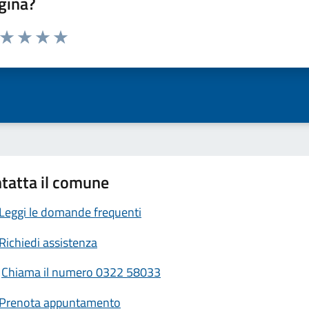
gina?
a da 1 a 5 stelle la pagina
ta 1 stelle su 5
Valuta 2 stelle su 5
Valuta 3 stelle su 5
Valuta 4 stelle su 5
Valuta 5 stelle su 5
tatta il comune
Leggi le domande frequenti
Richiedi assistenza
Chiama il numero 0322 58033
Prenota appuntamento