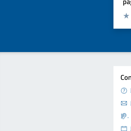
pa
Valut
Valu
Con