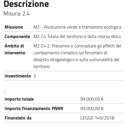
Descrizione
Misura: 2.4
Nome
Descrizione
Missione
M2 - Rivoluzione verde e transizione ecologica
Componente
M2 C4 Tutela del territorio e della risorsa idrico
Ambito di
M2 C4 2. Prevenire e contrastare gli effetti del
intervento
cambiamento climatico sui fenomeni di
dissesto idrogeologico e sulla vulnerabilità del
territorio
Investimento
2
Nome
Descrizione
Importo totale
99.000,00 €
Importo finanziamento PNRR
99.000,00 €
Finanziato da
LEGGE 145/2018