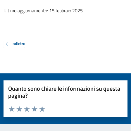
Ultimo aggiornamento: 18 febbraio 2025
Indietro
Quanto sono chiare le informazioni su questa
pagina?
Valuta da 1 a 5 stelle la pagina
Valuta 1 stelle su 5
Valuta 2 stelle su 5
Valuta 3 stelle su 5
Valuta 4 stelle su 5
Valuta 5 stelle su 5