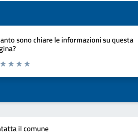
anto sono chiare le informazioni su questa
gina?
a da 1 a 5 stelle la pagina
ta 1 stelle su 5
Valuta 2 stelle su 5
Valuta 3 stelle su 5
Valuta 4 stelle su 5
Valuta 5 stelle su 5
tatta il comune