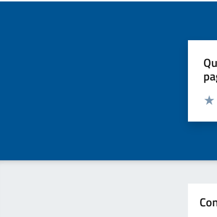
Qu
pa
Valut
Valu
Con