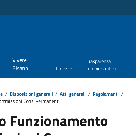
Vivere
Trasparenza
Pisano
Imposte
amministrativa
te
/
Disposizioni generali
/
Atti generali
/
Regolamenti
/
ommissioni Cons. Permanenti
o Funzionamento