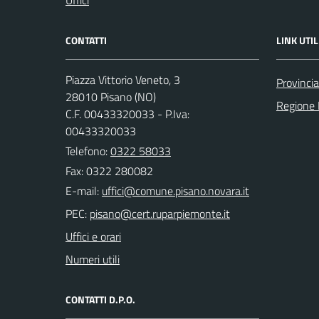
CONTATTI
LINK UTIL
Piazza Vittorio Veneto, 3
Provinci
28010 Pisano (NO)
Regione
C.F. 00433320033 - P.Iva:
00433320033
Telefono:
0322 58033
Fax: 0322 280082
E-mail:
PEC:
Uffici e orari
Numeri utili
CONTATTI D.P.O.