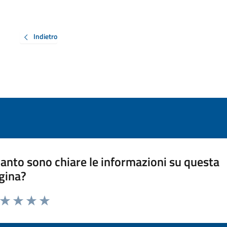
Indietro
anto sono chiare le informazioni su questa
gina?
a da 1 a 5 stelle la pagina
ta 1 stelle su 5
Valuta 2 stelle su 5
Valuta 3 stelle su 5
Valuta 4 stelle su 5
Valuta 5 stelle su 5