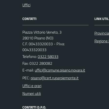
Uffici
CONTATTI
LINK UTIL
Piazza Vittorio Veneto, 3
Provinci
28010 Pisano (NO)
Regione
C.F. 00433320033 - P.Iva:
00433320033
Telefono:
0322 58033
Fax: 0322 280082
E-mail:
PEC:
Uffici e orari
Numeri utili
CONTATTI D.P.O.