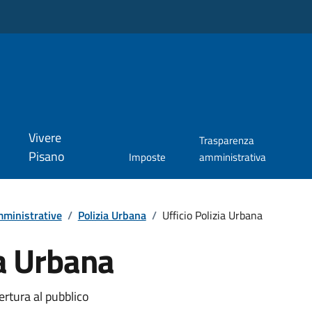
Vivere
Trasparenza
Pisano
Imposte
amministrativa
ministrative
/
Polizia Urbana
/
Ufficio Polizia Urbana
ia Urbana
ertura al pubblico